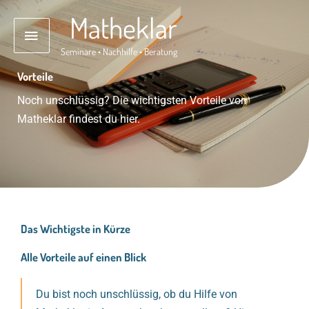
Zum
Hauptmenü
Matheklar
Inhalt
springen
Seminare • Nachhilfe • Beratung
Vorteile
Noch unschlüssig? Die wichtigsten Vorteile von
Matheklar findest du hier.
Das Wichtigste in Kürze
Alle Vorteile auf einen Blick
Du bist noch unschlüssig, ob du Hilfe von